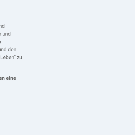
und
n und
m
und den
„Leben“ zu
en eine