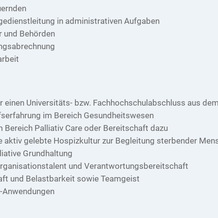
uernden
edienstleitung in administrativen Aufgaben
r und Behörden
ungsabrechnung
arbeit
r einen Universitäts- bzw. Fachhochschulabschluss aus dem
fserfahrung im Bereich Gesundheitswesen
Bereich Palliativ Care oder Bereitschaft dazu
ne aktiv gelebte Hospizkultur zur Begleitung sterbender Me
liative Grundhaltung
rganisationstalent und Verantwortungsbereitschaft
haft und Belastbarkeit sowie Teamgeist
ce-Anwendungen